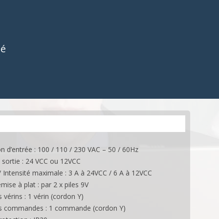
BOITIERS DE CONTRÔLE
ES
ACCESSOIRES
OCTOMOVE
COMMANDES
ES
APPLICATIONS
E-MOTION
ACCESSOIRES
té
ONS
COMMANDES OCTO
APPLICATIONS
n d’entrée : 100 / 110 / 230 VAC – 50 / 60Hz
 sortie : 24 VCC ou 12VCC
/ Intensité maximale : 3 A à 24VCC / 6 A à 12VCC
mise à plat : par 2 x piles 9V
vérins : 1 vérin (cordon Y)
s commandes : 1 commande (cordon Y)