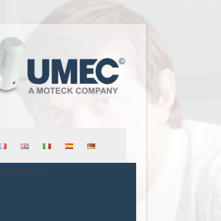
der2 slider="9"]