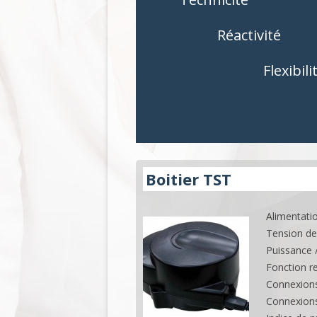
COMMANDES
COMMAND
Réactivité
ACCESSOIRES
ACCESSOIR
Flexibili
APPLICATIONS
APPLICATI
Boitier TST
Alimentatio
Tension de
Puissance 
Fonction re
Connexions 
Connexion