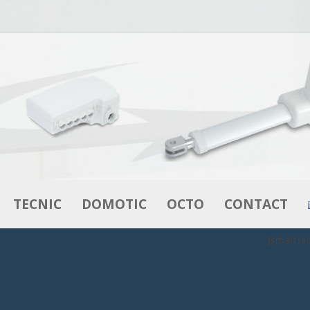
Aller au contenu
TECNIC
DOMOTIC
OCTO
CONTACT
[smartsli
VÉRINS
VÉRINS
L’INNOVATION EN LITERIE
MOTEURS –
BOITIERS DE CONTRÔLE
OCTOFLEX
MOTORÉDUCTEURS
DE CONTRÔLE
COMMANDES
OCTOBOX