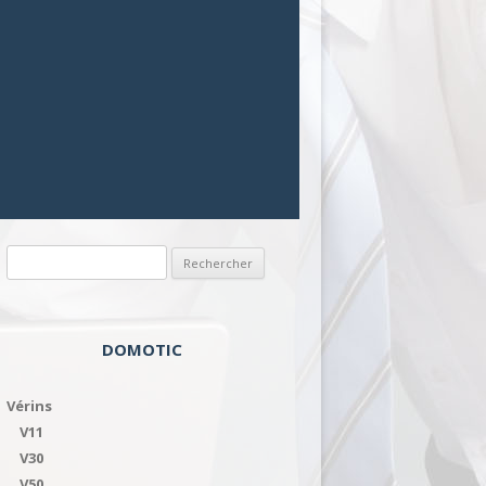
Rechercher :
DOMOTIC
Vérins
V11
V30
V50