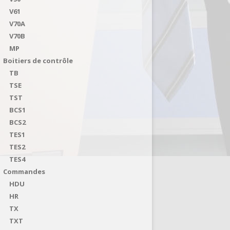
V61
V70A
V70B
MP
Boitiers de contrôle
TB
TSE
TST
BCS1
BCS2
TES1
TES2
TES4
Commandes
HDU
HR
TX
TXT