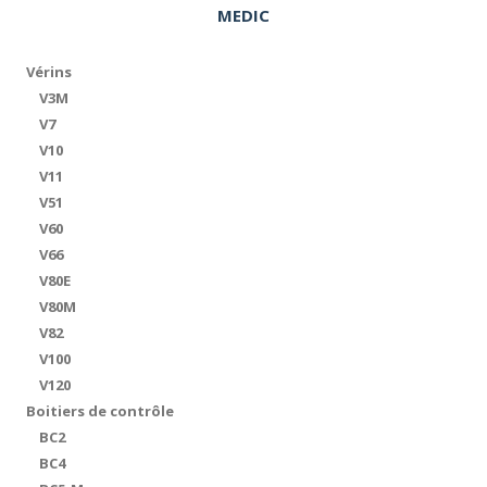
MEDIC
Vérins
V3M
V7
V10
V11
V51
V60
V66
V80E
V80M
V82
V100
V120
Boitiers de contrôle
BC2
BC4