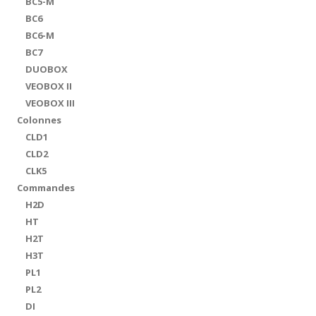
BC5-M
BC6
BC6-M
BC7
DUOBOX
VEOBOX II
VEOBOX III
Colonnes
CLD1
CLD2
CLK5
Commandes
H2D
HT
H2T
H3T
PL1
PL2
DI