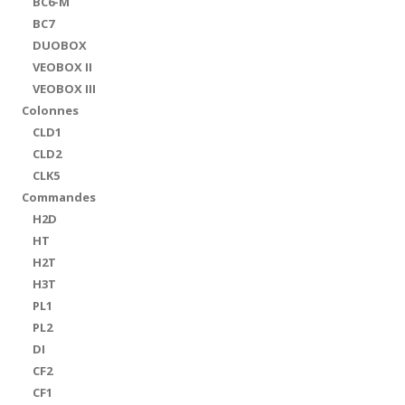
BC6-M
BC7
DUOBOX
VEOBOX II
VEOBOX III
Colonnes
CLD1
CLD2
CLK5
Commandes
H2D
HT
H2T
H3T
PL1
PL2
DI
CF2
CF1