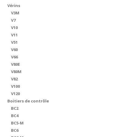
Vérins
V3M
V7
V10
V11
V51
V60
V66
V80E
V80M
V82
V100
V120
Boitiers de contrôle
BC2
BC4
BC5-M
BC6