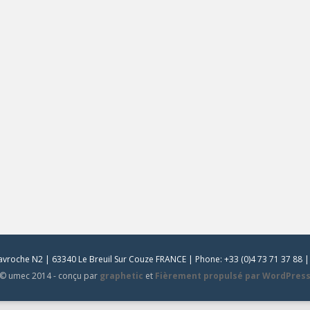
vroche N2 | 63340 Le Breuil Sur Couze FRANCE | Phone: +33 (0)4 73 71 37 88 | 
© umec 2014 - conçu par
graphetic
et
Fièrement propulsé par WordPres