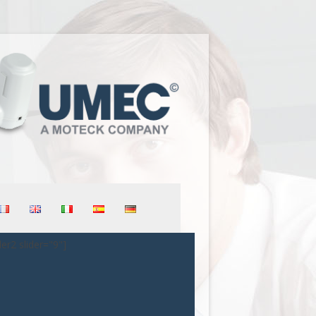
der2 slider="9"]