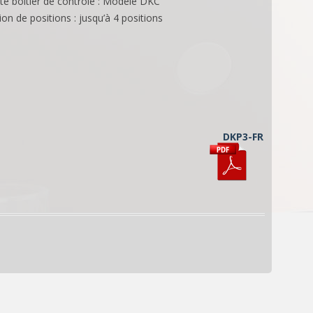
té boîtier de contrôle : Modèle DKC
n de positions : jusqu’à 4 positions
DKP3-FR