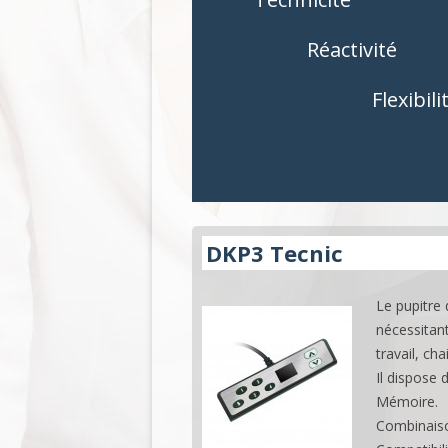
COMMANDES
COMMAND
Réactivité
ACCESSOIRES
ACCESSOIR
Flexibili
APPLICATIONS
APPLICATI
DKP3 Tecnic
Le pupitre
nécessitant
travail, cha
Il dispose 
Mémoire.
Combinaiso