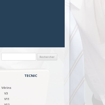
Rechercher :
TECNIC
Vérins
V3
V11
V12