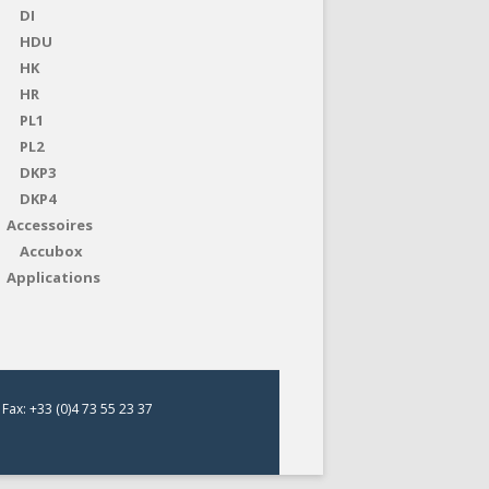
DI
HDU
HK
HR
PL1
PL2
DKP3
DKP4
Accessoires
Accubox
Applications
Fax: +33 (0)4 73 55 23 37
s