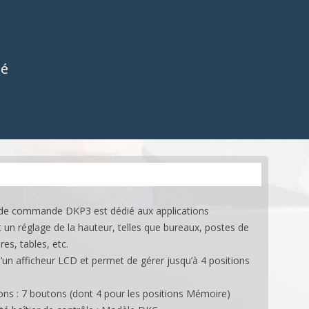
BOITIERS DE CONTRÔLE
ES
ACCESSOIRES
OCTOMOVE
COMMANDES
ES
APPLICATIONS
E-MOTION
ACCESSOIRES
té
ONS
COMMANDES OCTO
APPLICATIONS
 de commande DKP3 est dédié aux applications
 un réglage de la hauteur, telles que bureaux, postes de
ires, tables, etc.
d’un afficheur LCD et permet de gérer jusqu’à 4 positions
ns : 7 boutons (dont 4 pour les positions Mémoire)