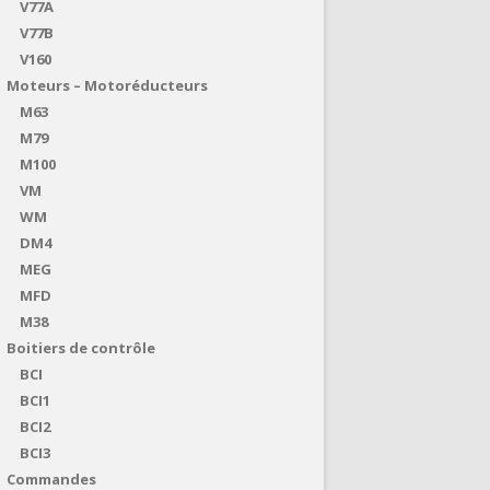
V77A
V77B
V160
Moteurs – Motoréducteurs
M63
M79
M100
VM
WM
DM4
MEG
MFD
M38
Boitiers de contrôle
BCI
BCI1
BCI2
BCI3
Commandes