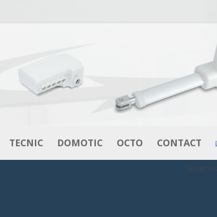
Aller au contenu
TECNIC
DOMOTIC
OCTO
CONTACT
[smartsli
VÉRINS
VÉRINS
L’INNOVATION EN LITERIE
MOTEURS –
BOITIERS DE CONTRÔLE
OCTOFLEX
MOTORÉDUCTEURS
DE CONTRÔLE
COMMANDES
OCTOBOX