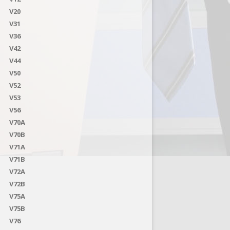
V20
V31
V36
V42
V44
V50
V52
V53
V56
V70A
V70B
V71A
V71B
V72A
V72B
V75A
V75B
V76