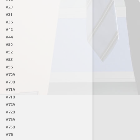
V20
V31
V36
V42
V44
V50
V52
V53
V56
V70A
V70B
V71A
V71B
V72A
V72B
V75A
V75B
V76