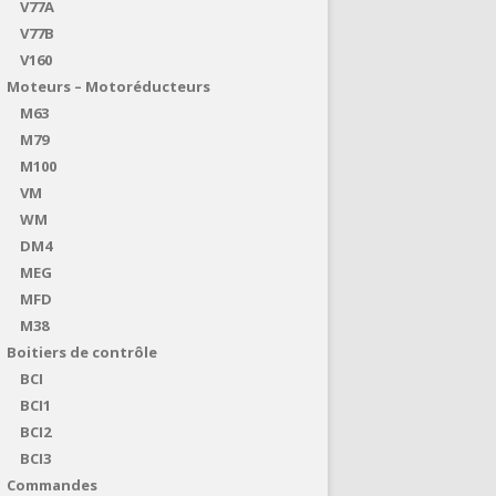
V77A
V77B
V160
Moteurs – Motoréducteurs
M63
M79
M100
VM
WM
DM4
MEG
MFD
M38
Boitiers de contrôle
BCI
BCI1
BCI2
BCI3
Commandes