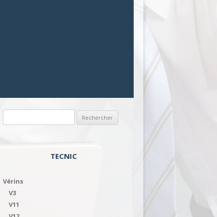
Rechercher :
TECNIC
Vérins
V3
V11
V12