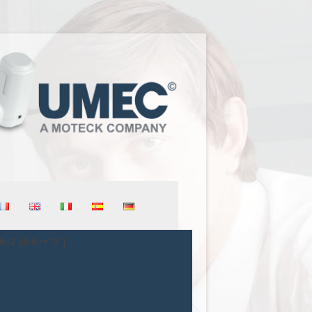
der2 slider="9"]