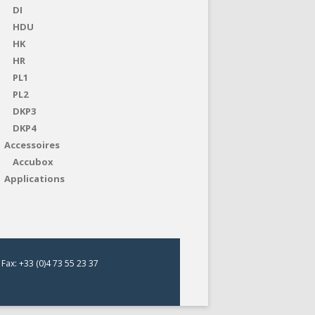
DI
HDU
HK
HR
PL1
PL2
DKP3
DKP4
Accessoires
Accubox
Applications
Fax: +33 (0)4 73 55 23 37
s