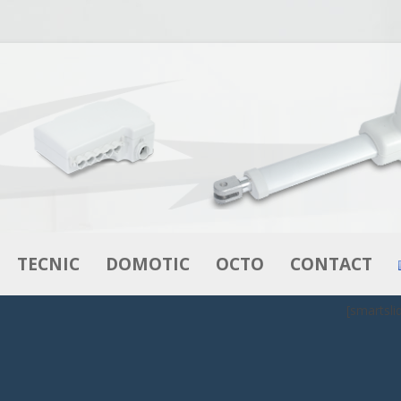
Aller au contenu
TECNIC
DOMOTIC
OCTO
CONTACT
[smartsli
VÉRINS
VÉRINS
L’INNOVATION EN LITERIE
MOTEURS –
BOITIERS DE CONTRÔLE
OCTOFLEX
MOTORÉDUCTEURS
DE CONTRÔLE
COMMANDES
OCTOBOX