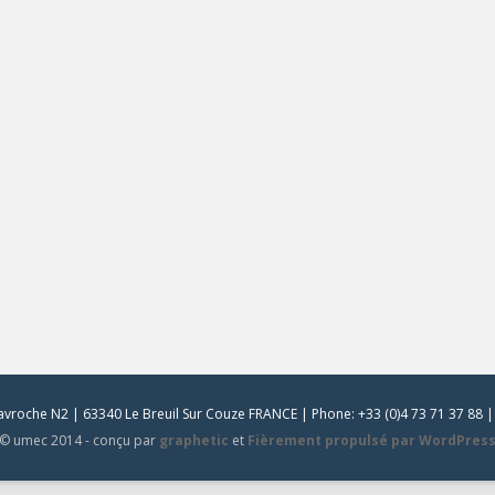
vroche N2 | 63340 Le Breuil Sur Couze FRANCE | Phone: +33 (0)4 73 71 37 88 | 
© umec 2014 - conçu par
graphetic
et
Fièrement propulsé par WordPres