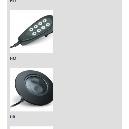
HIT
HM
HR