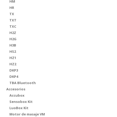
HM
HR
TX
TXT
TXC
H2Z
H2G
H3B
HS2
HZ1
HZ2
DKP3
DKP4
TBA Bluetooth
Accesorios
Accubox
Sensobox Kit
LuoBox Kit
Motor de masaje VM