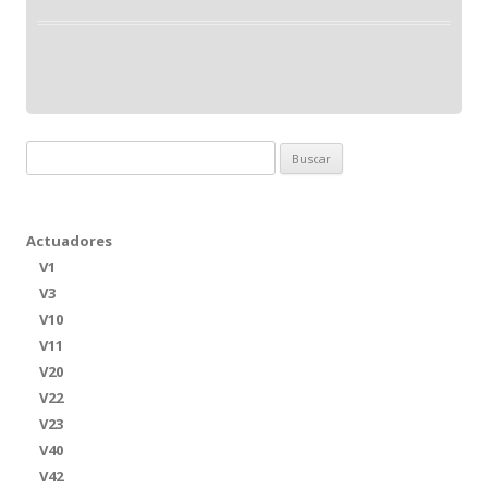
Buscar:
Actuadores
V1
V3
V10
V11
V20
V22
V23
V40
V42