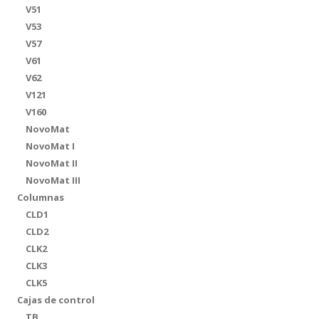
V51
V53
V57
V61
V62
V121
V160
NovoMat
NovoMat I
NovoMat II
NovoMat III
Columnas
CLD1
CLD2
CLK2
CLK3
CLK5
Cajas de control
TB