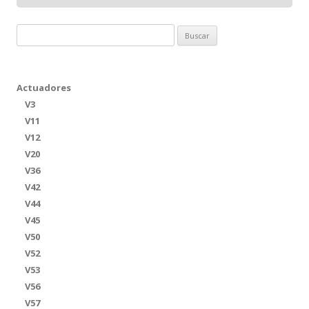
Buscar:
Actuadores
V3
V11
V12
V20
V36
V42
V44
V45
V50
V52
V53
V56
V57