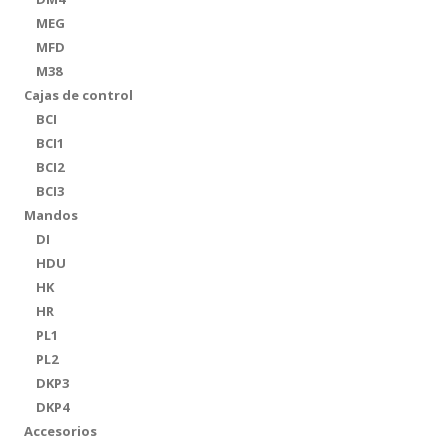
MEG
MFD
M38
Cajas de control
BCI
BCI1
BCI2
BCI3
Mandos
DI
HDU
HK
HR
PL1
PL2
DKP3
DKP4
Accesorios