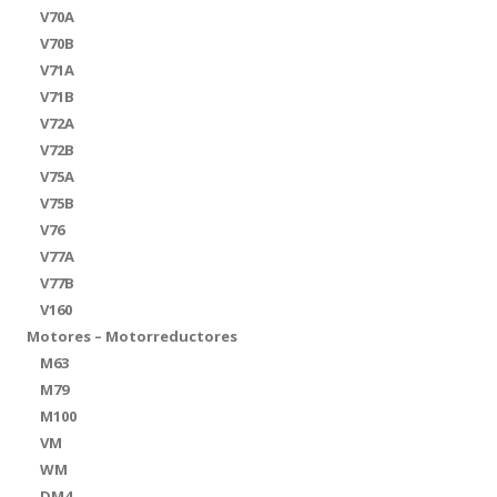
V70A
V70B
V71A
V71B
V72A
V72B
V75A
V75B
V76
V77A
V77B
V160
Motores – Motorreductores
M63
M79
M100
VM
WM
DM4