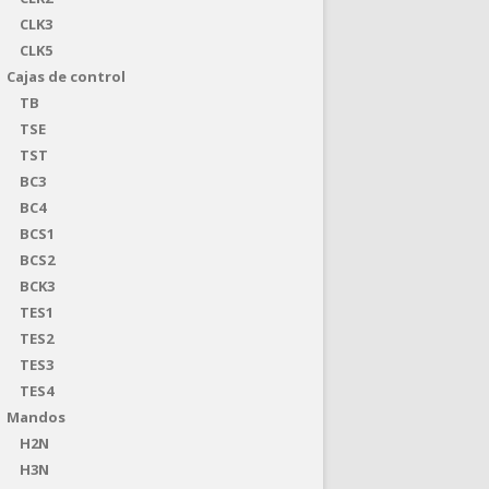
CLK3
CLK5
Cajas de control
TB
TSE
TST
BC3
BC4
BCS1
BCS2
BCK3
TES1
TES2
TES3
TES4
Mandos
H2N
H3N