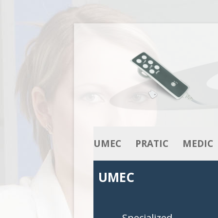
UMEC
PRATIC
MEDIC
NUESTRO KNOW-HOW
ACTUADORES
ACTUADOR
UMEC
NUESTRA LÍNEA DE
COLUMNAS
COLUMNA
PRODUCTOS
CAJAS DE CONTROL
CAJAS DE 
Specialized