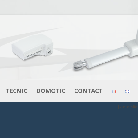
Saltar al contenido
TECNIC
DOMOTIC
CONTACT
[smartslid
ES
ACTUADORES
ACTUADORES
S
MOTORES –
CAJAS DE CONTROL
MOTORREDUCTORES
CONTROL
MANDOS