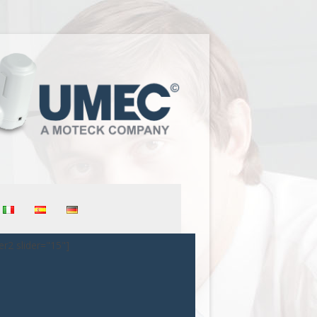
er2 slider="15"]