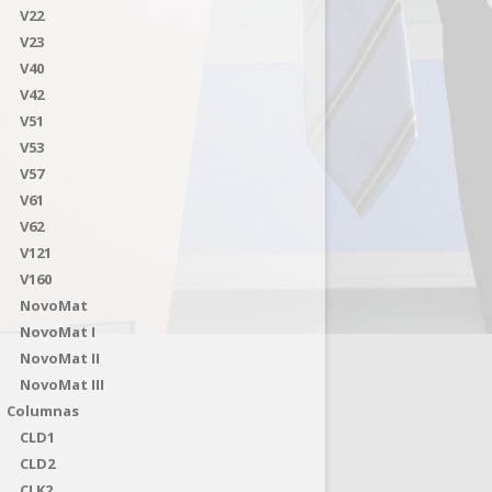
V22
V23
V40
V42
V51
V53
V57
V61
V62
V121
V160
NovoMat
NovoMat I
NovoMat II
NovoMat III
Columnas
CLD1
CLD2
CLK2