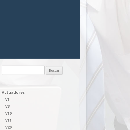
Buscar:
Actuadores
V1
V3
V10
V11
V20