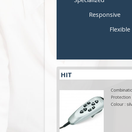
MANDOS
MANDOS
Responsive
ACCESORIOS
ACCESORI
Flexible
APLICACIONES
APLICACIO
HIT
Combinatio
Protection 
Colour : sil