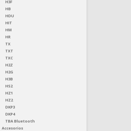
H3F
HB
HDU
HIT
HM
HR
TX
TXT
TXC
H2Z
H2G
H3B
HS2
HZ1
HZ2
DKP3
DKP4
TBA Bluetooth
Accesorios