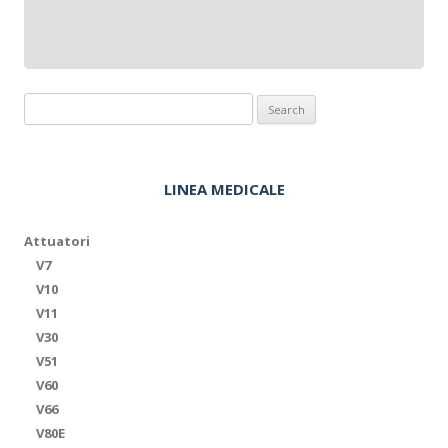
Search
for:
LINEA MEDICALE
Attuatori
V7
V10
V11
V30
V51
V60
V66
V80E