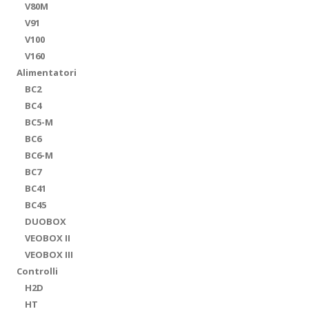
V80M
V91
V100
V160
Alimentatori
BC2
BC4
BC5-M
BC6
BC6-M
BC7
BC41
BC45
DUOBOX
VEOBOX II
VEOBOX III
Controlli
H2D
HT