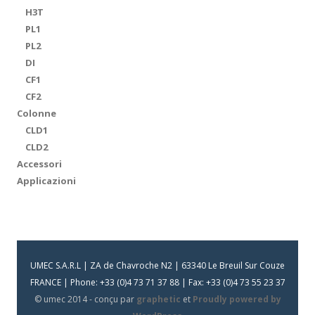
H3T
PL1
PL2
DI
CF1
CF2
Colonne
CLD1
CLD2
Accessori
Applicazioni
UMEC S.A.R.L | ZA de Chavroche N2 | 63340 Le Breuil Sur Couze
FRANCE | Phone: +33 (0)4 73 71 37 88 | Fax: +33 (0)4 73 55 23 37
© umec 2014 - conçu par
graphetic
et
Proudly powered by