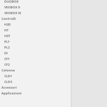
DUOBOX
VEOBOX II
VEOBOX III
Controlli
H2D
HT
H3T
PL1
PL2
DI
CF1
CF2
Colonne
CLD1
CLD2
Accessori
Applicazioni