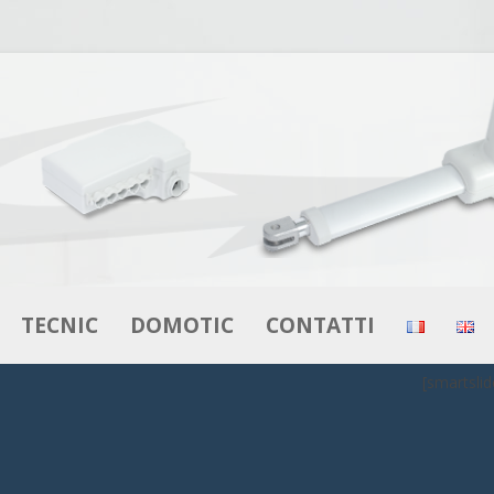
Vai al contenuto
TECNIC
DOMOTIC
CONTATTI
[smartslid
I
ATTUATORI
ATTUATORI
TORI
MOTORI – MOTORIDUTTORI
ALIMENTATORI
ALIMENTATORI
CONTROLLI