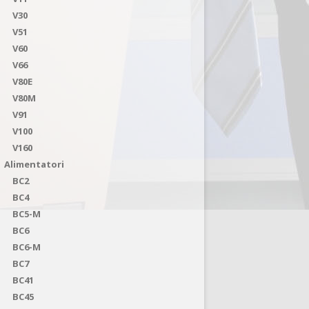
V30
V51
V60
V66
V80E
V80M
V91
V100
V160
Alimentatori
BC2
BC4
BC5-M
BC6
BC6-M
BC7
BC41
BC45