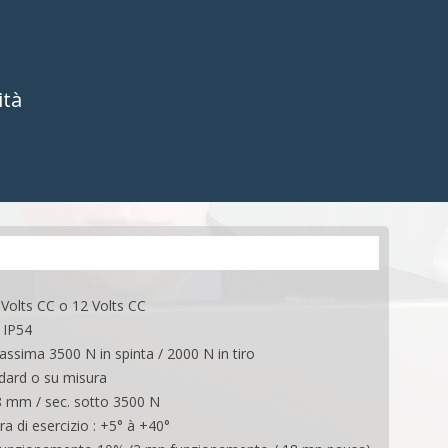
I
CONTROLLI
ACCESSORI
ACCESSORI
APPLICAZIONI
ità
ONI
APPLICAZIONI
Volts CC o 12 Volts CC
 IP54
ssima 3500 N in spinta / 2000 N in tiro
dard o su misura
.8 mm / sec. sotto 3500 N
 di esercizio : +5° à +40°