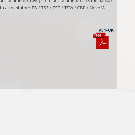
funzionamento 10% (2 mn funzionamento / 18 mn pausa)
ita alimentatore TB / TSE / TST / TSW / CBP / NovoMat
V51-UK