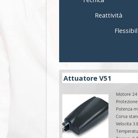
CONTROLLI
CONTROLL
Reattività
ACCESSORI
ACCESSORI
Flessibil
APPLICAZIONI
APPLICAZI
Attuatore V51
Motore 24 
Protezione
Potenza ma
Corsa stan
Velocita 3
Temperatura