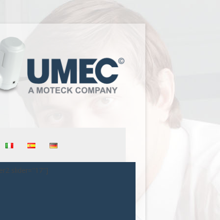
er2 slider="17"]