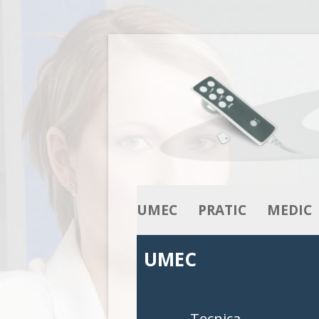
UMEC
PRATIC
MEDIC
LA NOSTRA GAMMA
ATTUATORI
ATTUATOR
UMEC
LA NOSTRA COMPETENZA
ALIMENTATORI
ALIMENTA
COLONNE
COLONNE
Tecnica