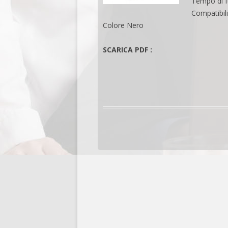
Tempo di 
Compatibil
Colore Nero
SCARICA PDF :