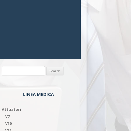
Search
for:
LINEA MEDICA
Attuatori
V7
V10
V11