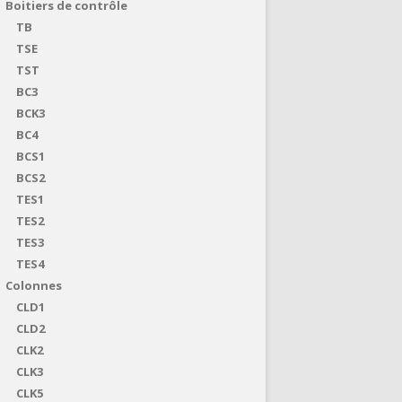
Boitiers de contrôle
TB
TSE
TST
BC3
BCK3
BC4
BCS1
BCS2
TES1
TES2
TES3
TES4
Colonnes
CLD1
CLD2
CLK2
CLK3
CLK5