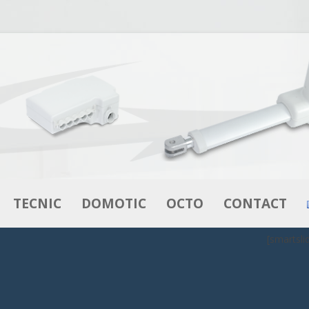
Aller au contenu
TECNIC
DOMOTIC
OCTO
CONTACT
[smartsli
VÉRINS
VÉRINS
L’INNOVATION EN LITERIE
MOTEURS –
BOITIERS DE CONTRÔLE
OCTOFLEX
MOTORÉDUCTEURS
DE CONTRÔLE
COMMANDES
OCTOBOX