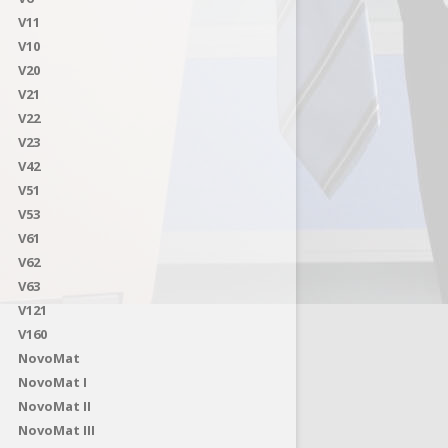
V11
V10
V20
V21
V22
V23
V42
V51
V53
V61
V62
V63
V121
V160
NovoMat
NovoMat I
NovoMat II
NovoMat III