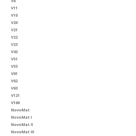
V6
V11
V10
V20
V21
V22
V23
V42
V51
V53
V61
V62
V63
V121
V160
NovoMat
NovoMat I
NovoMat II
NovoMat III