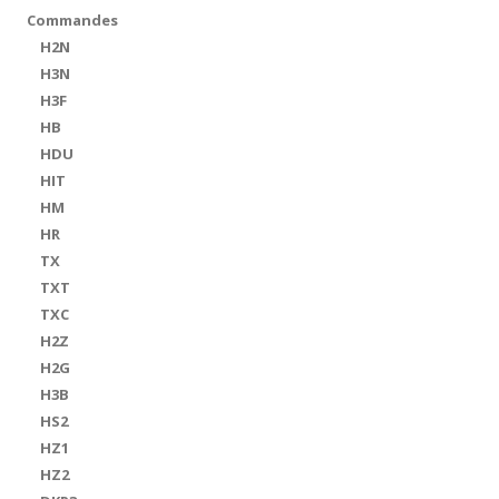
Commandes
H2N
H3N
H3F
HB
HDU
HIT
HM
HR
TX
TXT
TXC
H2Z
H2G
H3B
HS2
HZ1
HZ2