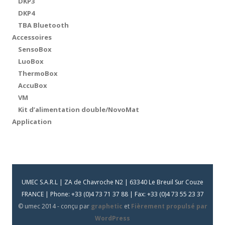
DKP3
DKP4
TBA Bluetooth
Accessoires
SensoBox
LuoBox
ThermoBox
AccuBox
VM
Kit d’alimentation double/NovoMat
Application
UMEC S.A.R.L | ZA de Chavroche N2 | 63340 Le Breuil Sur Couze
FRANCE | Phone: +33 (0)4 73 71 37 88 | Fax: +33 (0)4 73 55 23 37
© umec 2014 - conçu par
graphetic
et
Fièrement propulsé par
WordPress