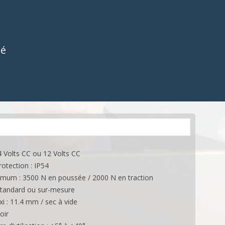
BOITIERS DE CONTRÔLE
ES
ACCESSOIRES
OCTOMOVE
COMMANDES
ES
APPLICATIONS
E-MOTION
ACCESSOIRES
té
ONS
COMMANDES OCTO
APPLICATIONS
4 Volts CC ou 12 Volts CC
rotection : IP54
mum : 3500 N en poussée / 2000 N en traction
Standard ou sur-mesure
i : 11.4 mm / sec à vide
oir