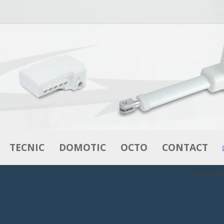
Aller au contenu
TECNIC
DOMOTIC
OCTO
CONTACT
[smartsli
VÉRINS
VÉRINS
L’INNOVATION EN LITERIE
MOTEURS –
BOITIERS DE CONTRÔLE
OCTOFLEX
MOTORÉDUCTEURS
DE CONTRÔLE
COMMANDES
OCTOBOX