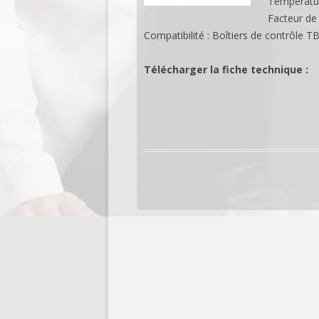
Température
Facteur de
Compatibilité : Boîtiers de contrôle 
Télécharger la fiche technique :