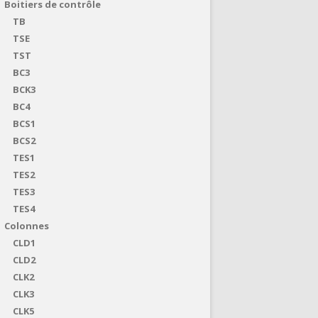
Boitiers de contrôle
TB
TSE
TST
BC3
BCK3
BC4
BCS1
BCS2
TES1
TES2
TES3
TES4
Colonnes
CLD1
CLD2
CLK2
CLK3
CLK5