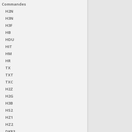
Commandes
H2N
H3N
H3F
HB
HDU
HIT
HM
HR
TX
TXT
TXC
H2Z
H2G
H3B
HS2
HZ1
HZ2
DKP3