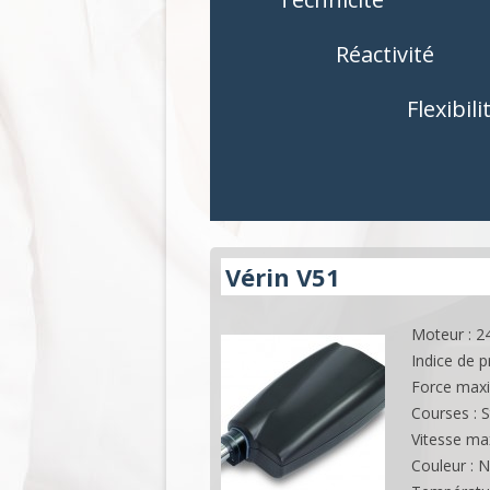
COMMANDES
COMMAND
Réactivité
ACCESSOIRES
ACCESSOIR
Flexibili
APPLICATIONS
APPLICATI
Vérin V51
Moteur : 2
Indice de p
Force maxi
Courses : 
Vitesse max
Couleur : N