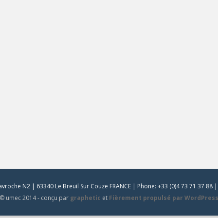
vroche N2 | 63340 Le Breuil Sur Couze FRANCE | Phone: +33 (0)4 73 71 37 88 | 
© umec 2014 - conçu par
graphetic
et
Fièrement propulsé par WordPres