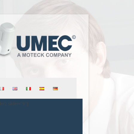
der2 slider="9"]