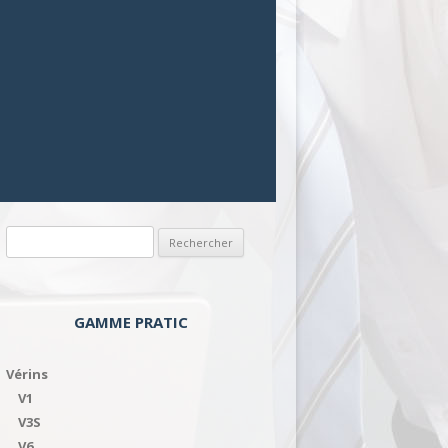
Rechercher :
GAMME PRATIC
Vérins
V1
V3S
V6