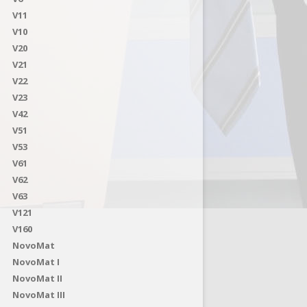
V11
V10
V20
V21
V22
V23
V42
V51
V53
V61
V62
V63
V121
V160
NovoMat
NovoMat I
NovoMat II
NovoMat III