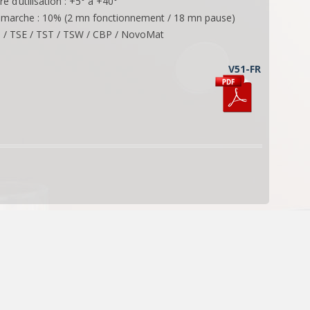
 d’utilisation : +5° à +40°
 marche : 10% (2 mn fonctionnement / 18 mn pause)
TB / TSE / TST / TSW / CBP / NovoMat
V51-FR