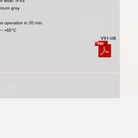
on level: IPX5
minum grey
s operation in 20 min.
 ~ +65°C
V91-UK