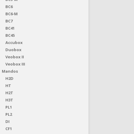
BC6
BC6-M
BC7
BC41
BC45
Accubox
Duobox
Veobox II
Veobox III
Mandos
H2D
HT
H2T
H3T
PL1
PL2
DI
CF1