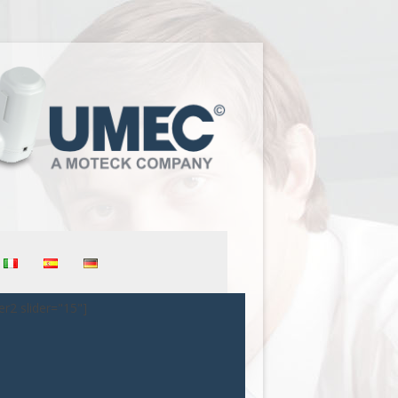
er2 slider="15"]