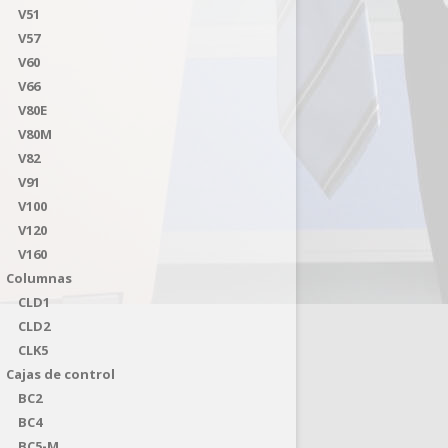
V51
V57
V60
V66
V80E
V80M
V82
V91
V100
V120
V160
Columnas
CLD1
CLD2
CLK5
Cajas de control
BC2
BC4
BC5-M