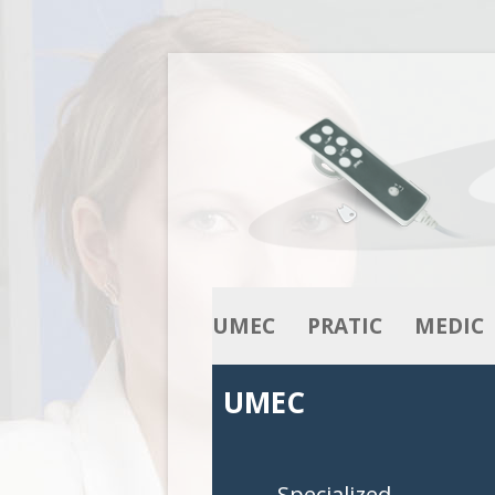
UMEC
PRATIC
MEDIC
NUESTRO KNOW-HOW
ACTUADORES
ACTUADOR
UMEC
NUESTRA LÍNEA DE
COLUMNAS
COLUMNA
PRODUCTOS
CAJAS DE CONTROL
CAJAS DE 
Specialized