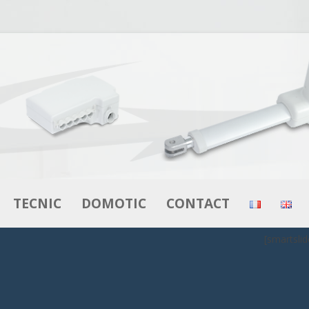
Saltar al contenido
TECNIC
DOMOTIC
CONTACT
[smartslid
ES
ACTUADORES
ACTUADORES
S
MOTORES –
CAJAS DE CONTROL
MOTORREDUCTORES
CONTROL
MANDOS