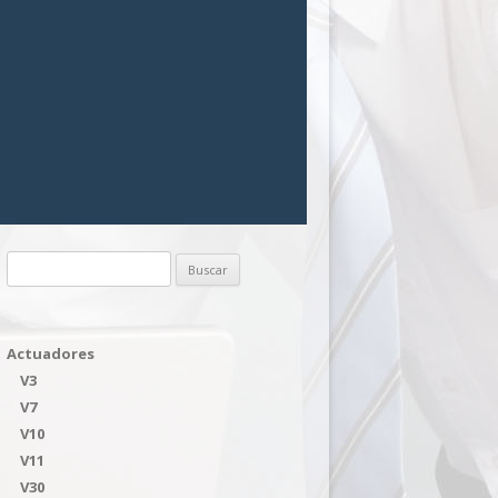
Buscar:
Actuadores
V3
V7
V10
V11
V30