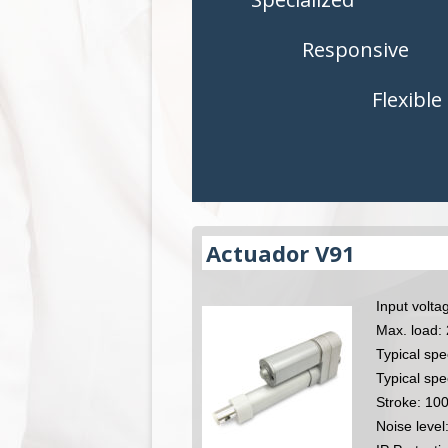
MANDOS
MANDOS
Responsive
ACCESORIOS
ACCESORI
Flexible
APLICACIONES
APLICACIO
Actuador V91
Input volt
Max. load: 
Typical sp
Typical spe
Stroke: 10
Noise leve