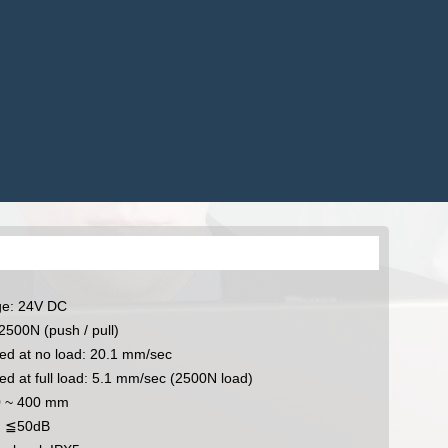
CAJAS DE CONTROL
ACCESORIOS
MANDOS
OS
APLICACIONES
ACCESORIOS
NES
APLICACIONES
age: 24V DC
2500N (push / pull)
eed at no load: 20.1 mm/sec
ed at full load: 5.1 mm/sec (2500N load)
0 ~ 400 mm
l: ≦50dB