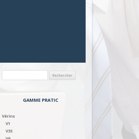
Rechercher :
GAMME PRATIC
Vérins
V1
V3S
V6