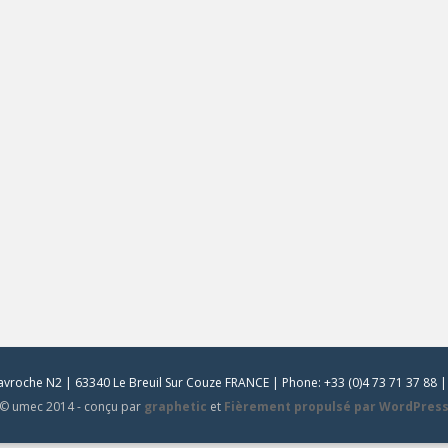
vroche N2 | 63340 Le Breuil Sur Couze FRANCE | Phone: +33 (0)4 73 71 37 88 | 
© umec 2014 - conçu par
graphetic
et
Fièrement propulsé par WordPres