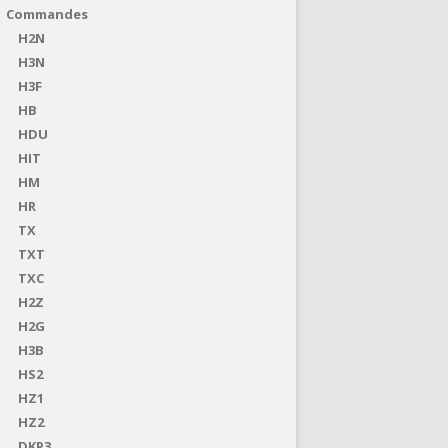
Commandes
H2N
H3N
H3F
HB
HDU
HIT
HM
HR
TX
TXT
TXC
H2Z
H2G
H3B
HS2
HZ1
HZ2
DKP3