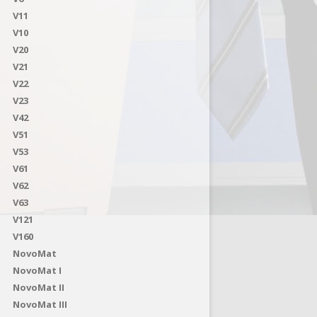
V11
V10
V20
V21
V22
V23
V42
V51
V53
V61
V62
V63
V121
V160
NovoMat
NovoMat I
NovoMat II
NovoMat III