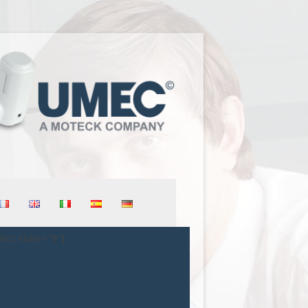
der2 slider="9"]