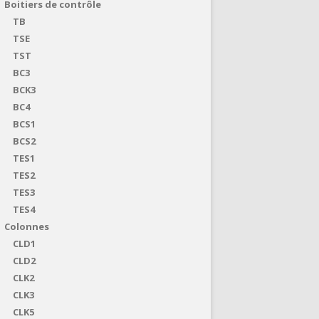
Boitiers de contrôle
TB
TSE
TST
BC3
BCK3
BC4
BCS1
BCS2
TES1
TES2
TES3
TES4
Colonnes
CLD1
CLD2
CLK2
CLK3
CLK5