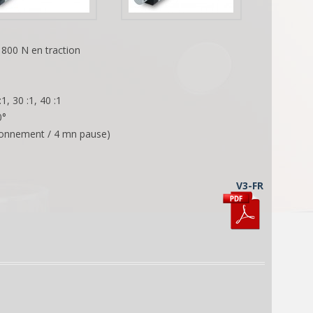
800 N en traction
1, 30 :1, 40 :1
0°
ionnement / 4 mn pause)
V3-FR