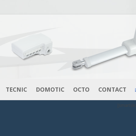
Aller au contenu
TECNIC
DOMOTIC
OCTO
CONTACT
[smartsli
VÉRINS
VÉRINS
L’INNOVATION EN LITERIE
MOTEURS –
BOITIERS DE CONTRÔLE
OCTOFLEX
MOTORÉDUCTEURS
DE CONTRÔLE
COMMANDES
OCTOBOX